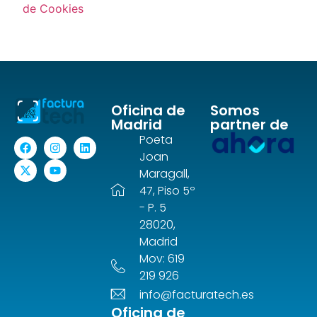
de Cookies
Oficina de
Somos
Madrid
partner de
Poeta
Joan
Maragall,
47, Piso 5º
- P. 5
28020,
Madrid
Mov: 619
219 926
info@facturatech.es
Oficina de